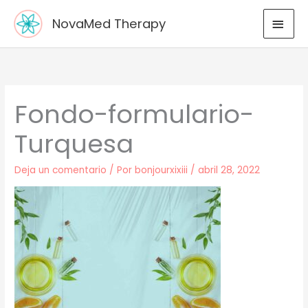
Ir
MEN
NovaMed Therapy
al
PRIN
contenido
Fondo-formulario-
Turquesa
Deja un comentario
/ Por
bonjourxixiii
/
abril 28, 2022