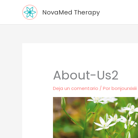
Ir
NovaMed Therapy
al
contenido
About-Us2
Deja un comentario
/ Por
bonjourxixii