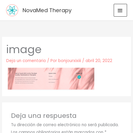
Ir
MEN
NovaMed Therapy
al
PRIN
contenido
image
Deja un comentario
/ Por
bonjourxixiii
/
abril 20, 2022
Deja una respuesta
Tu dirección de correo electrónico no será publicada.
Los campos obligatorios están marcados con
*