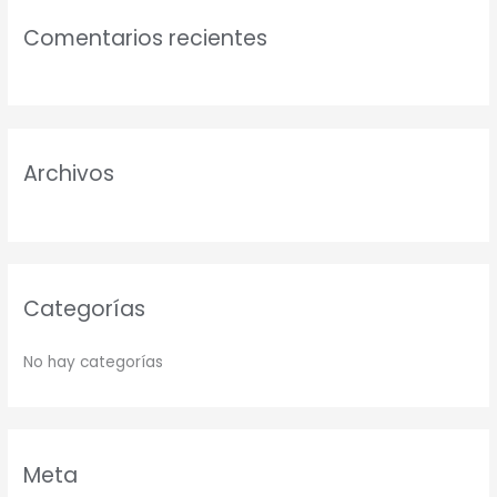
c
Comentarios recientes
a
r
p
o
r
Archivos
:
Categorías
No hay categorías
Meta